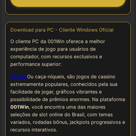
Download para PC - Cliente Windows Oficial
O cliente PC da 001Win oferece a melhor
experiência de jogo para usuários de
computador, com recursos exclusivos e
performance superior:
598Bet
Ou caça-níqueis, são jogos de cassino
extremamente populares, conhecidos pela sua
facilidade de jogar, gráficos vibrantes e
possibilidade de prêmios enormes. Na plataforma
001Win
, você encontra uma das maiores
seleções de slot online do Brasil, com temas
variados, rodadas bônus, jackpots progressivos e
recursos interativos.