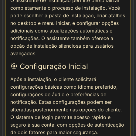
O assistente de instalação permite personalizar
completamente o processo de instalação. Você
pode escolher a pasta de instalação, criar atalhos
no desktop e menu iniciar, e configurar opções
adicionais como atualizações automáticas e
notificações. O assistente também oferece a
opção de instalação silenciosa para usuários
avançados.
🎯 Configuração Inicial
Após a instalação, o cliente solicitará
configurações básicas como idioma preferido,
configurações de áudio e preferências de
notificação. Estas configurações podem ser
alteradas posteriormente nas opções do cliente.
O sistema de login permite acesso rápido e
seguro à sua conta, com opções de autenticação
de dois fatores para maior segurança.