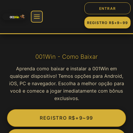
ENTRAR
REGISTRO R$+9~99
🎰 Jogos
Slot
001Win - Como Baixar
Aprenda como baixar e instalar a 001Win em
Cassino
qualquer dispositivo! Temos opções para Android,
iOS, PC e navegador. Escolha a melhor opção para
Fortune
você e comece a jogar imediatamente com bônus
exclusivos.
Jogos
REGISTRO R$+9~99
Game