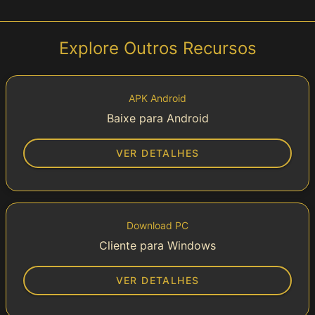
Explore Outros Recursos
APK Android
Baixe para Android
VER DETALHES
Download PC
Cliente para Windows
VER DETALHES