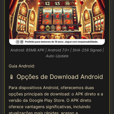
Android: 85MB APK | Android 7.0+ | SHA-256 Signed |
Auto-Update
Guia Android:
📱 Opções de Download Android
Para dispositivos Android, oferecemos duas
opções principais de download: o APK direto e a
versão da Google Play Store. O APK direto
oferece vantagens significativas, incluindo
atualizações mais rápidas, acesso a