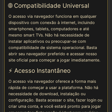
🌐 Compatibilidade Universal
O acesso via navegador funciona em qualquer
dispositivo com conexão à internet, incluindo
smartphones, tablets, computadores e até
mesmo smart TVs. Não há necessidade de
instalar aplicativos ou preocupar-se com
compatibilidade de sistema operacional. Basta
abrir seu navegador preferido e acessar nosso
site oficial para começar a jogar imediatamente.
⚡ Acesso Instantâneo
O acesso via navegador oferece a forma mais
rápida de começar a usar a plataforma. Não há
necessidade de download, instalação ou
configuração. Basta acessar o site, fazer login ou
criar uma conta, e você estará pronto para jogar