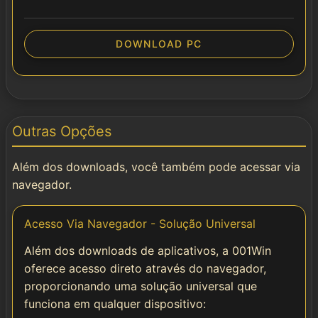
DOWNLOAD PC
Outras Opções
Além dos downloads, você também pode acessar via
navegador.
Acesso Via Navegador - Solução Universal
Além dos downloads de aplicativos, a 001Win
oferece acesso direto através do navegador,
proporcionando uma solução universal que
funciona em qualquer dispositivo: