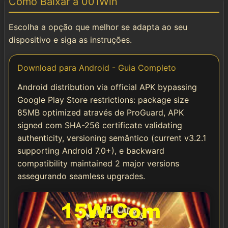
Como Baixar a 001Win
Instalar
Escolha a opção que melhor se adapta ao seu
🌐 Social & Contato
dispositivo e siga as instruções.
📱 Telegram
Download para Android - Guia Completo
Android distribution via official APK bypassing
📘 Facebook
Google Play Store restrictions: package size
85MB optimized através de ProGuard, APK
signed com SHA-256 certificate validating
authenticity, versioning semântico (current v3.2.1
supporting Android 7.0+), e backward
compatibility maintained 2 major versions
assegurando seamless upgrades.