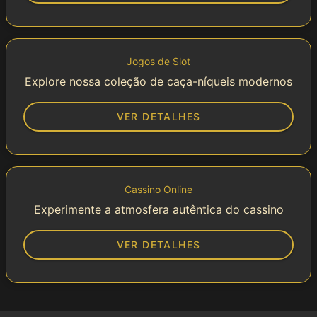
Jogos de Slot
Explore nossa coleção de caça-níqueis modernos
VER DETALHES
Cassino Online
Experimente a atmosfera autêntica do cassino
VER DETALHES