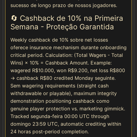
sucesso de longo prazo de nossos jogadores.
🔄 Cashback de 10% na Primeira
Semana - Proteção Garantida
Weekly cashback de 10% sobre net losses
oferece insurance mechanism durante onboarding
critical period. Calculation: (Total Wagers - Total
Wins) × 10% = Cashback Amount. Example:
wagered R$10.000, won R$9.200, net loss R$800
→ cashback R$80 credited Monday seguinte.
Sem wagering requirements (straight cash
withdrawable or playable), maximum integrity
demonstration positioning cashback como
genuine player protection vs. marketing gimmick.
Tracked segunda-feira 00:00 UTC through
domingo 23:59 UTC, automatic crediting within
24 horas post-period completion.