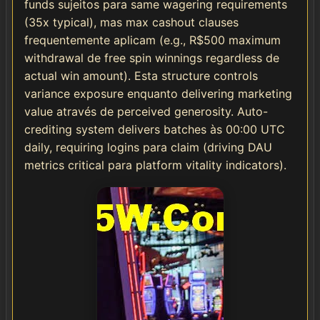
funds sujeitos para same wagering requirements
(35x typical), mas max cashout clauses
frequentemente aplicam (e.g., R$500 maximum
withdrawal de free spin winnings regardless de
actual win amount). Esta structure controls
variance exposure enquanto delivering marketing
value através de perceived generosity. Auto-
crediting system delivers batches às 00:00 UTC
daily, requiring logins para claim (driving DAU
metrics critical para platform vitality indicators).