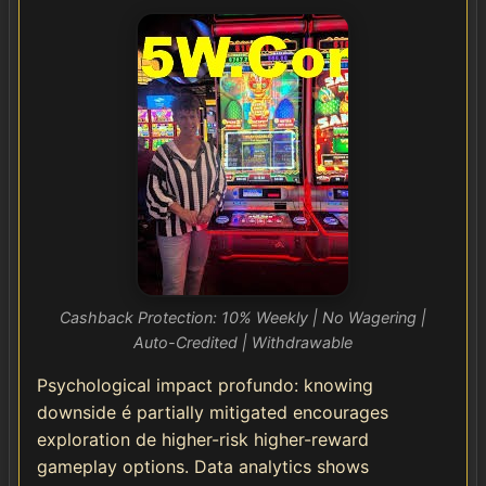
Cashback Protection: 10% Weekly | No Wagering |
Auto-Credited | Withdrawable
Psychological impact profundo: knowing
downside é partially mitigated encourages
exploration de higher-risk higher-reward
gameplay options. Data analytics shows