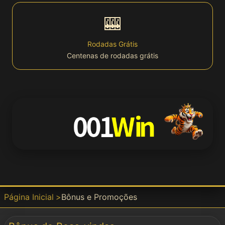
🎰
Bet
Rodadas Grátis
Centenas de rodadas grátis
Win
APP
📱 Download
APK
Download
Página Inicial
Bônus e Promoções
Baixar