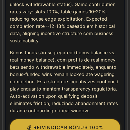
unlock withdrawable status). Game contribution
rates vary: slots 100%, table games 10-20%,
reducing house edge exploitation. Expected
completion rate ~12-18% baseado em historical
data, aligning incentive structure com business
sustainability.
Bonus funds são segregated (bonus balance vs.
real money balance), com profits de real money
bets sendo withdrawable immediately, enquanto
bonus-funded wins remain locked até wagering
completion. Esta structure incentivizes continued
play enquanto mantém transparency regulatória.
Auto-activation upon qualifying deposit
eliminates friction, reduzindo abandonment rates
durante onboarding critical window.
💰 REIVINDICAR BÔNUS 100%