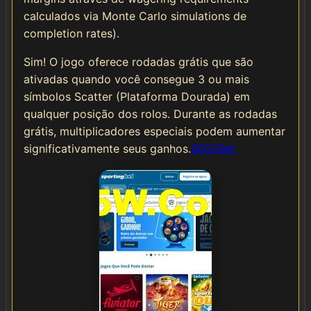
calculados via Monte Carlo simulations de
completion rates).
Sim! O jogo oferece rodadas grátis que são
ativadas quando você consegue 3 ou mais
símbolos Scatter (Plataforma Dourada) em
qualquer posição dos rolos. Durante as rodadas
grátis, multiplicadores especiais podem aumentar
significativamente seus ganhos.
6655Bet