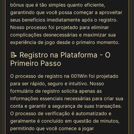
bônus que é tão simples quanto eficiente,
garantindo que você possa começar a aproveitar
seus benefícios imediatamente após o registro.
Nosso processo foi projetado para eliminar
complicações desnecessárias e maximizar sua
experiência de jogo desde o primeiro momento.
📝 Registro na Plataforma - O
Primeiro Passo
O processo de registro na 001Win foi projetado
para ser rápido, seguro e intuitivo. Nosso
formulário de registro solicita apenas as
informações essenciais necessárias para criar sua
conta e garantir a segurança de suas transações.
O processo de verificação é automatizado e
geralmente é concluído em questão de minutos,
permitindo que você comece a jogar