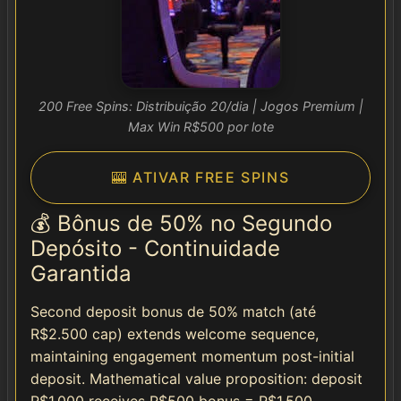
200 Free Spins: Distribuição 20/dia | Jogos Premium |
Max Win R$500 por lote
🎰 ATIVAR FREE SPINS
💰 Bônus de 50% no Segundo
Depósito - Continuidade
Garantida
Second deposit bonus de 50% match (até
R$2.500 cap) extends welcome sequence,
maintaining engagement momentum post-initial
deposit. Mathematical value proposition: deposit