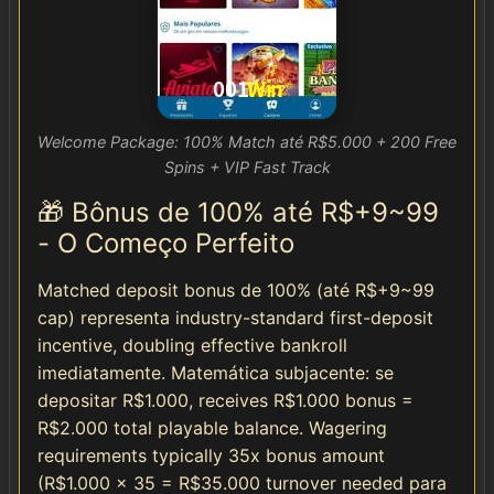
Welcome Package: 100% Match até R$5.000 + 200 Free
Spins + VIP Fast Track
🎁 Bônus de 100% até R$+9~99
- O Começo Perfeito
Matched deposit bonus de 100% (até R$+9~99
cap) representa industry-standard first-deposit
incentive, doubling effective bankroll
imediatamente. Matemática subjacente: se
depositar R$1.000, receives R$1.000 bonus =
R$2.000 total playable balance. Wagering
requirements typically 35x bonus amount
(R$1.000 × 35 = R$35.000 turnover needed para