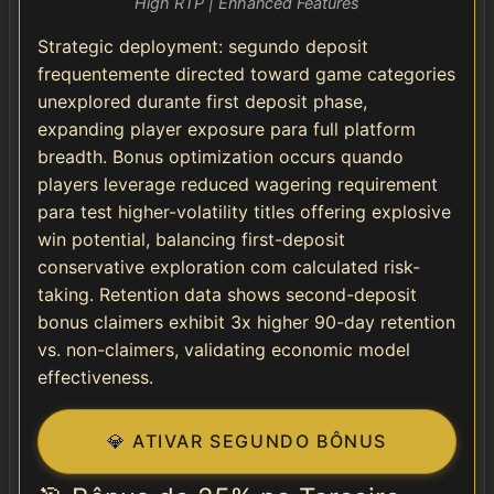
High RTP | Enhanced Features
Strategic deployment: segundo deposit
frequentemente directed toward game categories
unexplored durante first deposit phase,
expanding player exposure para full platform
breadth. Bonus optimization occurs quando
players leverage reduced wagering requirement
para test higher-volatility titles offering explosive
win potential, balancing first-deposit
conservative exploration com calculated risk-
taking. Retention data shows second-deposit
bonus claimers exhibit 3x higher 90-day retention
vs. non-claimers, validating economic model
effectiveness.
💎 ATIVAR SEGUNDO BÔNUS