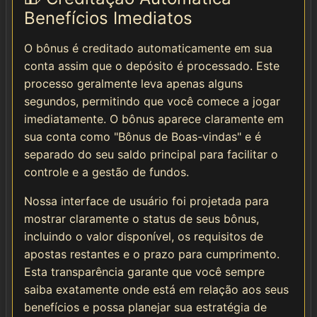
Benefícios Imediatos
O bônus é creditado automaticamente em sua
conta assim que o depósito é processado. Este
processo geralmente leva apenas alguns
segundos, permitindo que você comece a jogar
imediatamente. O bônus aparece claramente em
sua conta como "Bônus de Boas-vindas" e é
separado do seu saldo principal para facilitar o
controle e a gestão de fundos.
Nossa interface de usuário foi projetada para
mostrar claramente o status de seus bônus,
incluindo o valor disponível, os requisitos de
apostas restantes e o prazo para cumprimento.
Esta transparência garante que você sempre
saiba exatamente onde está em relação aos seus
benefícios e possa planejar sua estratégia de