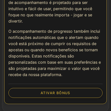
de acompanhamento é projetado para ser
intuitivo e fácil de usar, permitindo que você
foque no que realmente importa - jogar e se
divertir.
O acompanhamento de progresso também inclui
notificações automáticas que o alertam quando
você está próximo de cumprir os requisitos de
apostas ou quando novos benefícios se tornam
disponíveis. Estas notificações são
personalizadas com base em suas preferências e
são projetadas para maximizar o valor que você
recebe da nossa plataforma.
ATIVAR BÔNUS