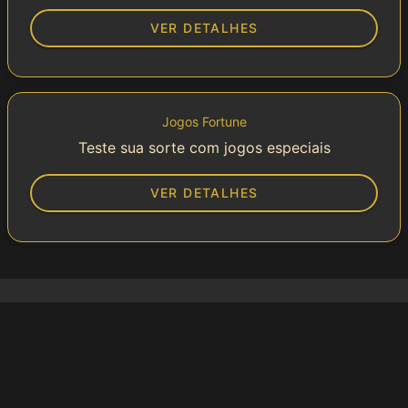
VER DETALHES
Jogos Fortune
Teste sua sorte com jogos especiais
VER DETALHES