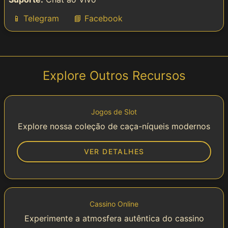
📱 Telegram
📘 Facebook
Explore Outros Recursos
Jogos de Slot
Explore nossa coleção de caça-níqueis modernos
VER DETALHES
Cassino Online
Experimente a atmosfera autêntica do cassino