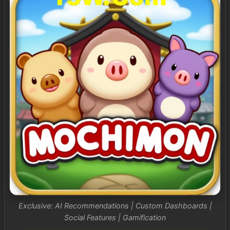
Exclusive: AI Recommendations | Custom Dashboards |
Social Features | Gamification