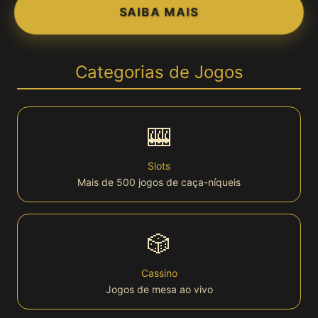
SAIBA MAIS
👤 Conta
Login
Categorias de Jogos
Cadastro
🎰
Bônus
Slots
Mais de 500 jogos de caça-níqueis
VIP
Lottery
🎲
🏆 Plataforma
Cassino
Jogos de mesa ao vivo
Plataforma