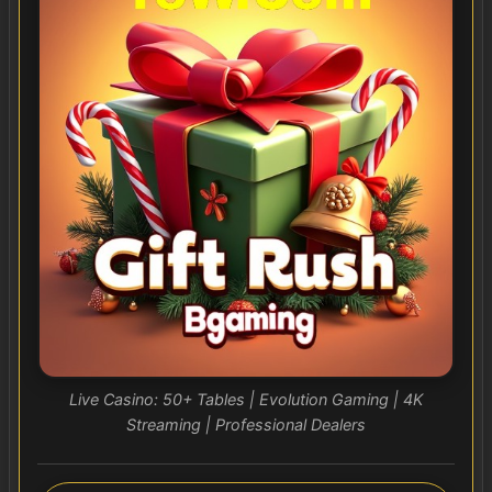
Live Casino: 50+ Tables | Evolution Gaming | 4K
Streaming | Professional Dealers