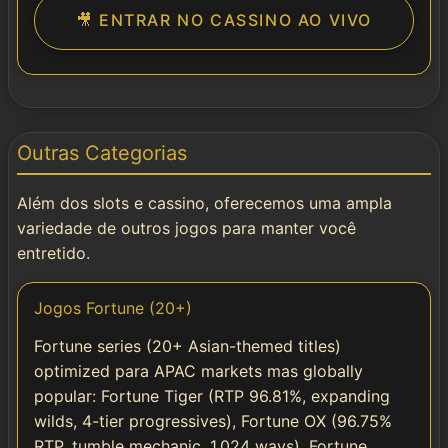
🎥 ENTRAR NO CASSINO AO VIVO
Outras Categorias
Além dos slots e cassino, oferecemos uma ampla
variedade de outros jogos para manter você
entretido.
Jogos Fortune (20+)
Fortune series (20+ Asian-themed titles)
optimized para APAC markets mas globally
popular: Fortune Tiger (RTP 96.81%, expanding
wilds, 4-tier progressives), Fortune OX (96.75%
RTP, tumble mechanic, 1.024 ways), Fortune