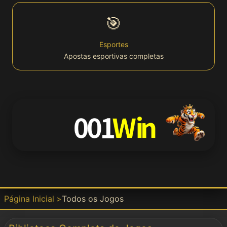
🎯
Bet
Esportes
Apostas esportivas completas
Win
APP
📱 Download
APK
Download
Página Inicial
Todos os Jogos
Baixar