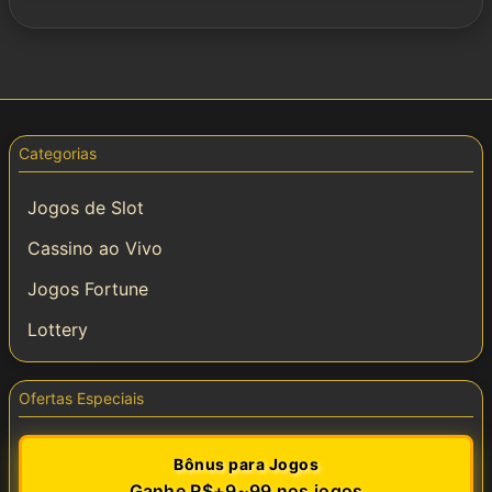
Categorias
Jogos de Slot
Cassino ao Vivo
Jogos Fortune
Lottery
Ofertas Especiais
Bônus para Jogos
Ganhe R$+9~99 nos jogos