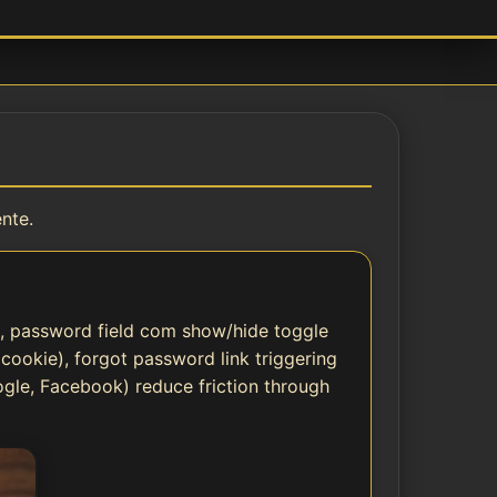
nte.
, password field com show/hide toggle
cookie), forgot password link triggering
ogle, Facebook) reduce friction through