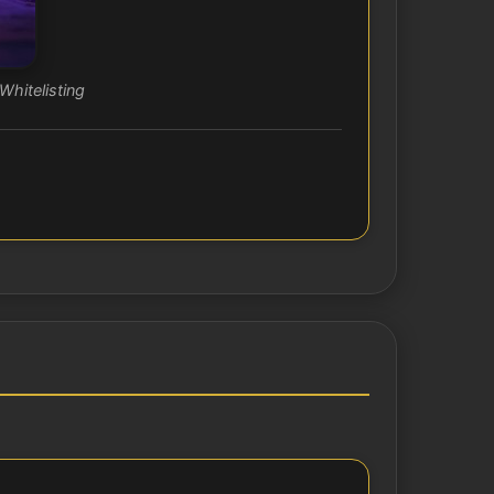
Whitelisting