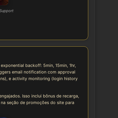
 Support
 exponential backoff: 5min, 15min, 1hr,
riggers email notification com approval
s), e activity monitoring (login history
gajados. Isso inclui bônus de recarga,
o na seção de promoções do site para