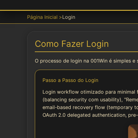
Página Inicial
Login
Como Fazer Login
O processo de login na 001Win é simples e 
Passo a Passo do Login
Login workflow otimizado para minimal 
(balancing security com usability), "Re
email-based recovery flow (temporary tok
OAuth 2.0 delegated authentication, pre