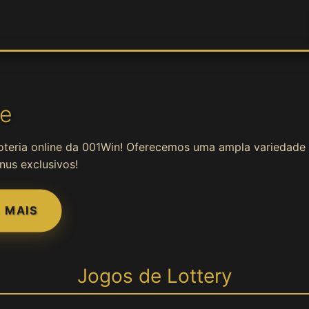
ne
oteria online da 001Win! Oferecemos uma ampla variedade d
nus exclusivos!
 MAIS
Jogos de Lottery