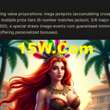
ling value propositions: mega jackpots (accumulating cross
multiple prize tiers (6-number matches jackpot, 5/6 major 
100), e special draws (mega-events com guaranteed minim
offering personalized bonuses).