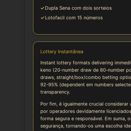
Dupla Sena com dois sorteios
Lotofacil com 15 números
Lottery Instantânea
Instant lottery formats delivering immedi
keno (20-number draw de 80-number pool,
draws, straight/box/combo betting optio
92-95% (dependent em numbers selected e
transparency.
Por fim, é igualmente crucial considera
por operadores devidamente licenciados
forma segura e responsável. Em suma, 
segurança, tornando-os uma escolha idea