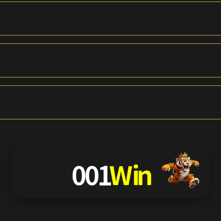
🌐 Social & Contato
📱 Telegram
📘 Facebook