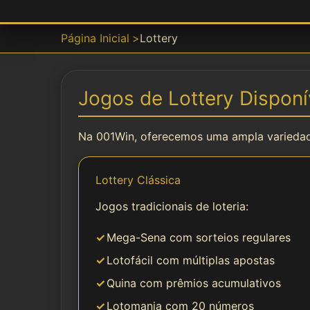
Página Inicial
Lottery
Jogos de Lottery Disponí
Na 001Win, oferecemos uma ampla variedade 
Lottery Clássica
Jogos tradicionais de loteria:
Mega-Sena com sorteios regulares
Lotofácil com múltiplas apostas
Quina com prêmios acumulativos
Lotomania com 20 números