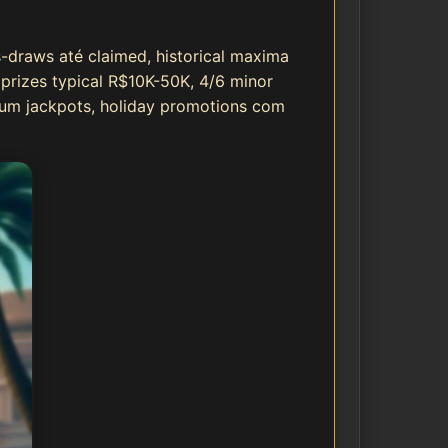
-draws até claimed, historical maxima
prizes typical R$10K-50K, 4/6 minor
um jackpots, holiday promotions com