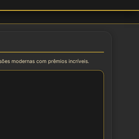
rsões modernas com prêmios incríveis.