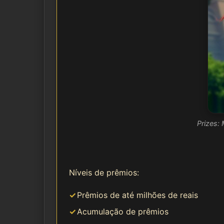
Prizes: 
Níveis de prêmios:
Prêmios de até milhões de reais
Acumulação de prêmios