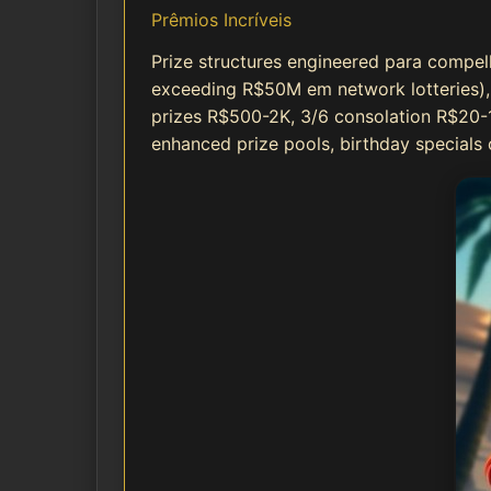
Prêmios Incríveis
Prize structures engineered para compel
exceeding R$50M em network lotteries), 
prizes R$500-2K, 3/6 consolation R$20-
enhanced prize pools, birthday specials 