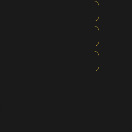
📱 Download
APK
Download
Baixar
Instalar