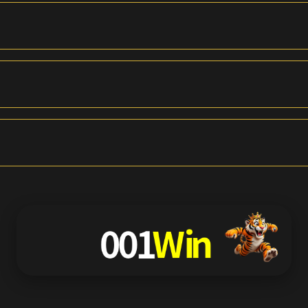
🌐 Social & Contato
📱 Telegram
📘 Facebook