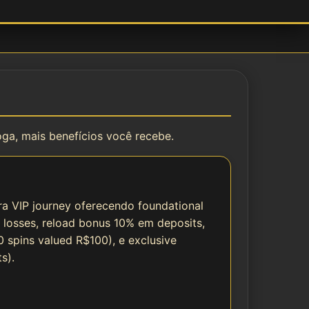
ga, mais benefícios você recebe.
ra VIP journey oferecendo foundational
 losses, reload bonus 10% em deposits,
 spins valued R$100), e exclusive
s).