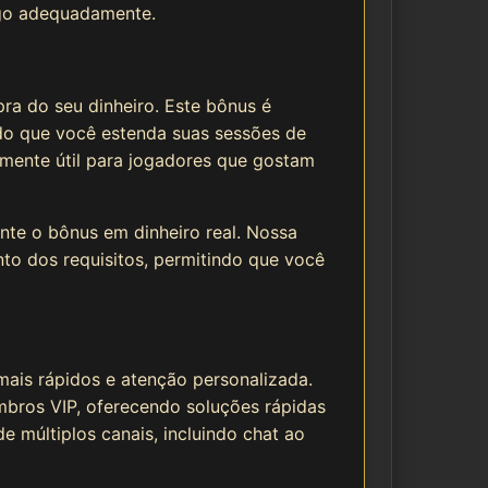
ogo adequadamente.
ra do seu dinheiro. Este bônus é
ndo que você estenda suas sessões de
mente útil para jogadores que gostam
nte o bônus em dinheiro real. Nossa
o dos requisitos, permitindo que você
mais rápidos e atenção personalizada.
mbros VIP, oferecendo soluções rápidas
e múltiplos canais, incluindo chat ao