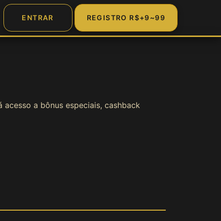
ENTRAR
REGISTRO R$+9~99
👤 Conta
Login
á acesso a bônus especiais, cashback
Cadastro
Bônus
VIP
Lottery