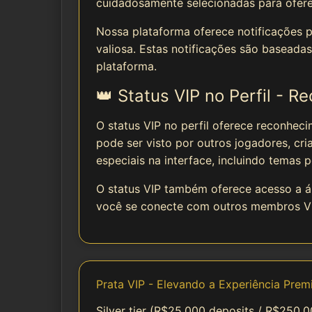
cuidadosamente selecionadas para ofere
Nossa plataforma oferece notificações
valiosa. Estas notificações são baseada
plataforma.
👑 Status VIP no Perfil - 
O status VIP no perfil oferece reconheci
pode ser visto por outros jogadores, cr
especiais na interface, incluindo temas 
O status VIP também oferece acesso a ár
você se conecte com outros membros VIP
Prata VIP - Elevando a Experiência Pre
Silver tier (R$25.000 deposits / R$250.0