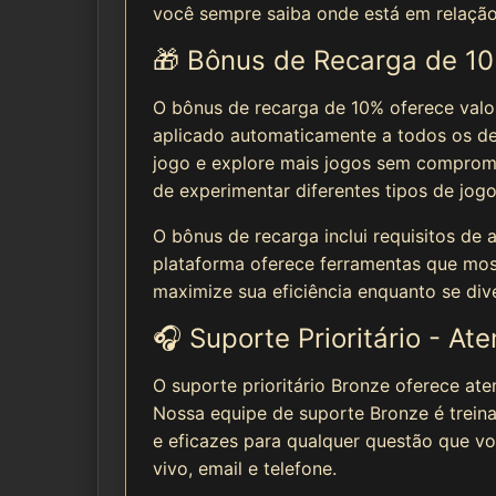
você sempre saiba onde está em relação
🎁 Bônus de Recarga de 10%
O bônus de recarga de 10% oferece valo
aplicado automaticamente a todos os de
jogo e explore mais jogos sem comprome
de experimentar diferentes tipos de jogo
O bônus de recarga inclui requisitos de
plataforma oferece ferramentas que mos
maximize sua eficiência enquanto se dive
🎧 Suporte Prioritário - At
O suporte prioritário Bronze oferece at
Nossa equipe de suporte Bronze é trein
e eficazes para qualquer questão que voc
vivo, email e telefone.