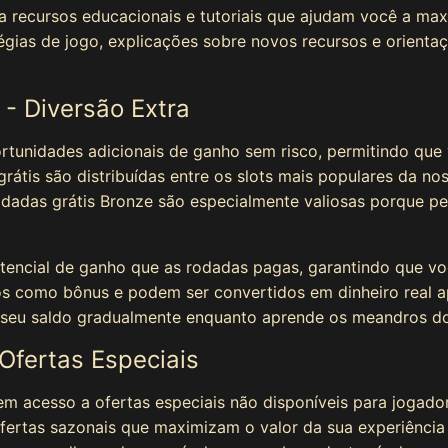
 recursos educacionais e tutoriais que ajudam você a max
tégias de jogo, explicações sobre novos recursos e orient
- Diversão Extra
rtunidades adicionais de ganho sem risco, permitindo qu
grátis são distribuídas entre os slots mais populares da n
odadas grátis Bronze são especialmente valiosas porque pe
encial de ganho que as rodadas pagas, garantindo que voc
os como bônus e podem ser convertidos em dinheiro real ap
 seu saldo gradualmente enquanto aprende os meandros do
Ofertas Especiais
m acesso a ofertas especiais não disponíveis para jogado
 ofertas sazonais que maximizam o valor da sua experiênci