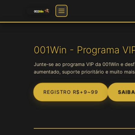
🎰 Jogos
Slot
001Win - Programa VIP
Junte-se ao programa VIP da 001Win e desf
Cassino
aumentado, suporte prioritário e muito mais
Fortune
REGISTRO R$+9~99
SAIBA
Jogos
Game