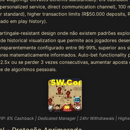
ersonalized service, direct communication channel), 100 mo
 standard), higher transaction limits (R$50.000 deposits, 
ado em play history).
artingale-resistant design onde não existem padrões explo
 de historical visualization que permite aos jogadores dese
transparentemente configurado entre 96-99%, superior aos sl
res matematicamente informados. Auto-bet functionality 
a 2.5x ou se perder 3 vezes consecutivas, aumentar apost
e de algoritmos pessoais.
 VIP: 8% Cashback | Dedicated Manager | 24hr Withdrawals | Higher