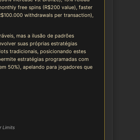
nthly free spins (R$200 value), faster
R$100.000 withdrawals per transaction),
ráveis, mas a ilusão de padrões
nvolver suas próprias estratégias
ots tradicionais, posicionando estes
permite estratégias programadas com
a em 50%), apelando para jogadores que
 Limits